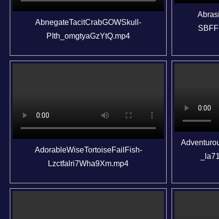
Abras
AbnegateTacitCrabGOWSkull-
SBFF
PIth_omgtyaGzYtQ.mp4
Adventurou
AdorableWiseTortoiseFailFish-
_la7
Lzctfalri7Wha9Xm.mp4