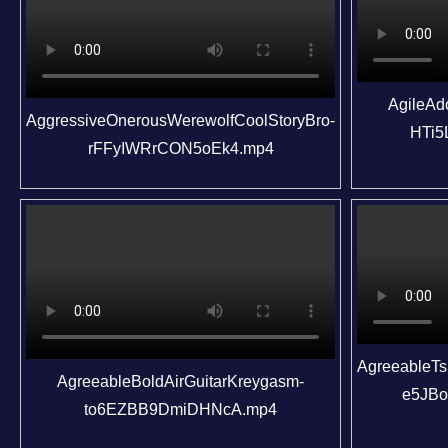
AgileAdo
AggressiveOnerousWerewolfCoolStoryBro-
HTi5
rFFyIWRrCON5oEk4.mp4
AgreeableT
AgreeableBoldAirGuitarKreygasm-
e5JB
to6EZBB9DmiDHNcA.mp4